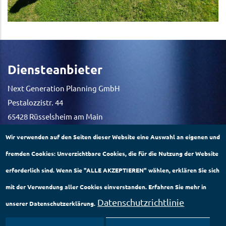
Diensteanbieter
Next Generation Planning GmbH
Pestalozzistr. 44
65428 Rüsselsheim am Main
Deutschland
Wir verwenden auf den Seiten dieser Website eine Auswahl an eigenen und
Kontaktmöglichkeiten
fremden Cookies: Unverzichtbare Cookies, die für die Nutzung der Website
erforderlich sind. Wenn Sie "ALLE AKZEPTIEREN" wählen, erklären Sie sich
E-Mail-Adresse: info@ng-planning.de
Telefon: +49 22739519760
mit der Verwendung aller Cookies einverstanden. Erfahren Sie mehr in
Datenschutzrichtlinie
unserer Datenschutzerklärung.
Impressum
|
Datenschutz